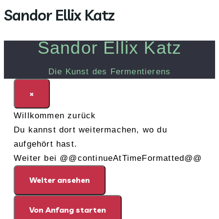
Sandor Ellix Katz
Zum
Inhalt
springen
Sandor Ellix Katz
Die Kunst des Fermentierens
×
Willkommen zurück
Du kannst dort weitermachen, wo du
aufgehört hast.
Weiter bei @@continueAtTimeFormatted@@
Weiter ansehen
Von Anfang starten